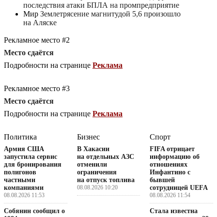
последствия атаки БПЛА на промпредприятие
Мир
Землетрясение магнитудой 5,6 произошло
на Аляске
Рекламное место #2
Место сдаётся
Подробности на странице
Реклама
Рекламное место #3
Место сдаётся
Подробности на странице
Реклама
Политика
Бизнес
Спорт
Армия США
В Хакасии
FIFA отрицает
запустила сервис
на отдельных АЗС
информацию об
для бронирования
отменили
отношениях
полигонов
ограничения
Инфантино с
частными
на отпуск топлива
бывшей
компаниями
08.08.2026 10:20
сотрудницей UEFA
08.08.2026 11:53
08.08.2026 11:54
Собянин сообщил о
Стала известна