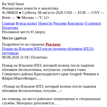
Ru Wall Street
Финансовые новости и аналитика
№ 080826 ● Суббота, 08 августа 2026
USD
—
EUR
—
CNY
—
Brent
—
🌤 Москва
—°C
12+
Главная
Курсы валют
Новости
Реклама
Контакты
О проекте
Политика
Рекламное место #1 (верх)
Место сдаётся
Подробности на странице
Реклама
Пожар на Ильском НПЗ после падения обломков БПЛА
потушили
08.08.2026 11:58 | Политика
Пожар на Ильском НПЗ, который возник после падения
обломков беспилотника, потушили, сообщил глава
Северского района Краснодарского края Андрей Чеверев в
&laquo;Максе&raquo;.…
«Пожар на Ильском НПЗ, который возник после падения
обломков беспилотника, потуши…»
ую помощь, на месте работают оперативные и специальные
службы. Материал дополняется…