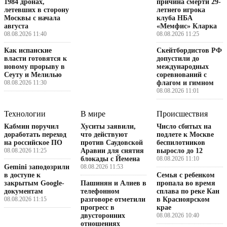
1984 дронах,
причина смерти 29-
летевших в сторону
летнего игрока
Москвы с начала
клуба НБА
августа
«Мемфис» Кларка
08.08.2026 11:40
08.08.2026 11:25
Как испанские
Скейтбордистов РФ
власти готовятся к
допустили до
новому прорыву в
международных
Сеуту и Мелилью
соревнований с
08.08.2026 11:30
флагом и гимном
08.08.2026 11:01
Технологии
В мире
Происшествия
Кабмин поручил
Хуситы заявили,
Число сбитых на
доработать переход
что действуют
подлете к Москве
на российское ПО
против Саудовской
беспилотников
08.08.2026 11:25
Аравии для снятия
выросло до 12
блокады с Йемена
08.08.2026 11:10
Gemini заподозрили
08.08.2026 11:53
в доступе к
Семья с ребенком
закрытым Google-
Пашинян и Алиев в
пропала во время
документам
телефонном
сплава по реке Кан
08.08.2026 11:15
разговоре отметили
в Красноярском
прогресс в
крае
двусторонних
08.08.2026 10:40
отношениях