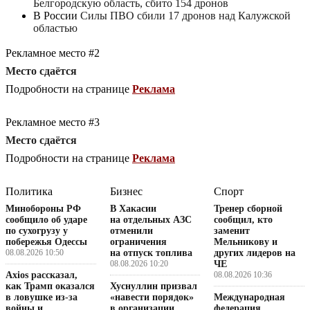
Белгородскую область, сбито 154 дронов
В России
Силы ПВО сбили 17 дронов над Калужской
областью
Рекламное место #2
Место сдаётся
Подробности на странице
Реклама
Рекламное место #3
Место сдаётся
Подробности на странице
Реклама
Политика
Бизнес
Спорт
Минобороны РФ
В Хакасии
Тренер сборной
сообщило об ударе
на отдельных АЗС
сообщил, кто
по сухогрузу у
отменили
заменит
побережья Одессы
ограничения
Мельникову и
08.08.2026 10:50
на отпуск топлива
других лидеров на
08.08.2026 10:20
ЧЕ
Axios рассказал,
08.08.2026 10:36
как Трамп оказался
Хуснуллин призвал
в ловушке из-за
«навести порядок»
Международная
войны и
в организации
федерация