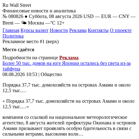
Ru Wall Street
Финансовые новости и аналитика
№ 080826 ● Суббота, 08 августа 2026
USD
—
EUR
—
CNY
—
Brent
—
🌤 Москва
—°C
12+
Главная
Курсы валют
Новости
Реклама
Контакты
О проекте
Политика
Рекламное место #1 (верх)
Место сдаётся
Подробности на странице
Реклама
Более 50 тыс. домов на юге Японии остались без света из-за
тайфуна
08.08.2026 10:53 | Общество
Порядка 37,7 тыс. домохозяйств на островах Амами и около
12,5 тыс.…
« Порядка 37,7 тыс. домохозяйств на островах Амами и около
12,5 тыс.…»
компания со ссылкой на национальное метеорологическое
агентство, 8 августа жителей префектуры Окинава и островов
Амами призывают проявлять особую бдительность в связи с
сильными ветрами, высокими волн…