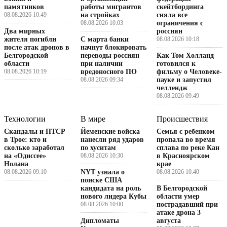
памятников
работы мигрантов
скейтбординга
08.08.2026 10:49
на стройках
сняла все
08.08.2026 10:03
ограничения с
Два мирных
россиян
жителя погибли
С марта банки
08.08.2026 10:18
после атак дронов в
начнут блокировать
Белгородской
переводы россиян
Как Том Холланд
области
при наличии
готовился к
08.08.2026 10:19
вредоносного ПО
фильму о Человеке-
08.08.2026 09:34
пауке и запустил
челлендж
08.08.2026 09:49
Технологии
В мире
Происшествия
Скандалы и ПТСР
Йеменские войска
Семья с ребенком
в Трое: кто и
нанесли ряд ударов
пропала во время
сколько заработал
по хуситам
сплава по реке Кан
на «Одиссее»
08.08.2026 10:30
в Красноярском
Нолана
крае
08.08.2026 09:10
NYT узнала о
08.08.2026 10:40
поиске США
кандидата на роль
В Белгородской
нового лидера Кубы
области умер
08.08.2026 10:00
пострадавший при
атаке дрона 3
Дипломаты
августа