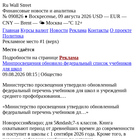
Ru Wall Street
Финансовые новости и аналитика
№ 090826 ● Воскресенье, 09 августа 2026
USD
—
EUR
—
CNY
—
Brent
—
🌤 Москва
—°C
12+
Главная
Курсы валют
Новости
Реклама
Контакты
О проекте
Политика
Рекламное место #1 (верх)
Место сдаётся
Подробности на странице
Реклама
Минпросвещения обновило федеральный список учебников
для школ
09.08.2026 08:15 | Общество
Министерство просвещения утвердило обновленный
федеральный перечень учебников для школ и учреждений
среднего профобразования.…
«Министерство просвещения утвердило обновленный
федеральный перечень учебников дл…»
Новороссия&raquo; для 5&ndash;7-х классов. Книга
охватывают период от древнейших времен до современности
и поступит в школы с 1 сентября 2026 года. Кроме того, в