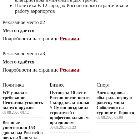
Политика
В 12 городах России ночью ограничивали
работу аэропортов
Рекламное место #2
Место сдаётся
Подробности на странице
Реклама
Рекламное место #3
Место сдаётся
Подробности на странице
Реклама
Политика
Бизнес
Спорт
WP узнала о
Путин: за 10 лет в
Александрова
требовании
России ввели почти
обыграла первую
Пентагона ускорить
1 млрд кв. м жилья
ракетку мира
выпуск оружия
// Путин поздравил
Соболенко на
09.08.2026 08:12
строителей с
турнире в Торонто
профессиональным
09.08.2026 05:00
Военные
праздником
уничтожили 153
09.08.2026 03:23
дрона над Россией в
ночь на 9 августа