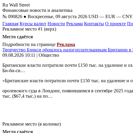
Ru Wall Street
Финансовые новости и аналитика
№ 090826 ● Воскресенье, 09 августа 2026
USD
—
EUR
—
CN
Главная
Курсы валют
Новости
Реклама
Контакты
О проекте
По
Рекламное место #1 (верх)
Место сдаётся
Подробности на странице
Реклама
Творчество Бэнкси обошлось налогоплательщикам Британии в 
09.08.2026 10:11 | Общество
Британские власти потратили почти £150 тыс. на удаление и ох
Би-би-си…
«Британские власти потратили почти £150 тыс. на удаление и 
оролевского суда в Лондоне, появившимся в сентябре 2025 го
тыс. ($67,4 тыс.) на по…
Рекламное место (в колонке)
Место сдаётся