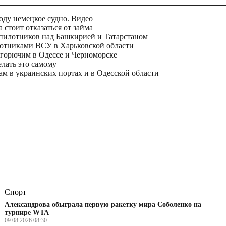
оду немецкое судно. Видео
а стоит отказаться от займа
пилотников над Башкирией и Татарстаном
лотниками ВСУ в Харьковской области
 горючим в Одессе и Черноморске
елать это самому
м в украинских портах и в Одесской области
Спорт
Александрова обыграла первую ракетку мира Соболенко на
турнире WTA
09.08.2026 08:30