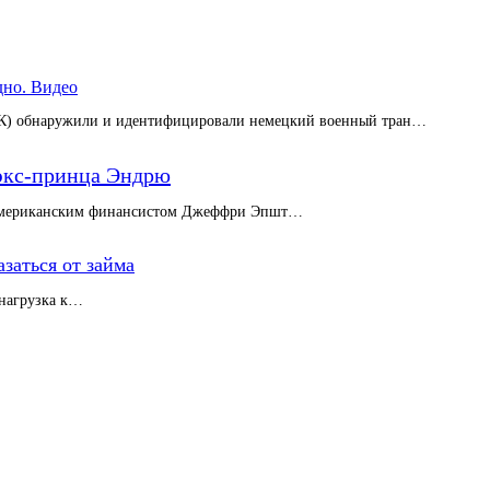
дно. Видео
ВК) обнаружили и идентифицировали немецкий военный тран…
 экс-принца Эндрю
с американским финансистом Джеффри Эпшт…
азаться от займа
 нагрузка к…