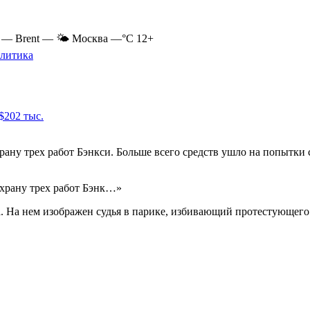
Y
—
Brent
—
🌤 Москва
—°C
12+
литика
$202 тыс.
рану трех работ Бэнкси. Больше всего средств ушло на попытки 
охрану трех работ Бэнк…»
да. На нем изображен судья в парике, избивающий протестующе