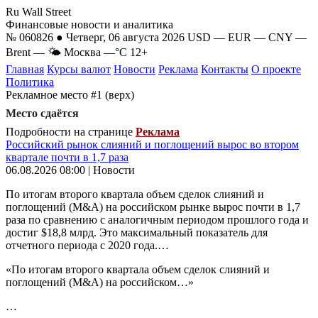
Ru Wall Street
Финансовые новости и аналитика
№ 060826 ● Четверг, 06 августа 2026
USD
—
EUR
—
CNY
—
Brent
—
🌤 Москва
—°C
12+
Главная
Курсы валют
Новости
Реклама
Контакты
О проекте
Политика
Рекламное место #1 (верх)
Место сдаётся
Подробности на странице
Реклама
Российский рынок слияний и поглощений вырос во втором
квартале почти в 1,7 раза
06.08.2026 08:00 | Новости
По итогам второго квартала объем сделок слияний и
поглощений (M&A) на российском рынке вырос почти в 1,7
раза по сравнению с аналогичным периодом прошлого года и
достиг $18,8 млрд. Это максимальный показатель для
отчетного периода с 2020 года.…
«По итогам второго квартала объем сделок слияний и
поглощений (M&A) на российском…»
…