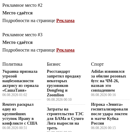
Рекламное место #2
Место сдаётся
Подробности на странице
Реклама
Рекламное место #3
Место сдаётся
Подробности на странице
Реклама
Политика
Бизнес
Спорт
Украина признала
Росстандарт
Adidas извинился
угрозой
запретил продажу
за обилие розовых
нацбезопасности
некоторых
бутс на ЧМ-26,
актрису из сериала
грузовиков
назвав это
«СашаТаня»
Dongfeng и
совпадением
06.08.2026 01:02
Zoomlion
06.08.2026 00:16
06.08.2026 00:10
Reuters раскрыл
Игрока «Зенита»
одну из
Затраты на
госпитализировали
крупнейших
строительство ТЭС
после удара локтем
уступок Ирану в
для БАМа и Сухого
в матче Кубка
конфликте с США
Лога выросли на
России
06.08.2026 00:51
треть
06.08.2026 00:15