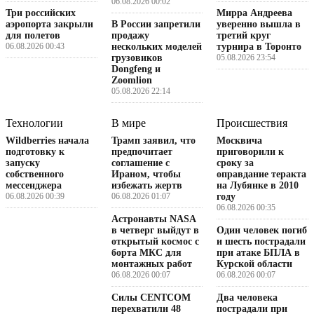
06.08.2026 00:02
Три российских
Мирра Андреева
аэропорта закрыли
В России запретили
уверенно вышла в
для полетов
продажу
третий круг
06.08.2026 00:43
нескольких моделей
турнира в Торонто
грузовиков
05.08.2026 23:54
Dongfeng и
Zoomlion
05.08.2026 22:14
Технологии
В мире
Происшествия
Wildberries начала
Трамп заявил, что
Москвича
подготовку к
предпочитает
приговорили к
запуску
соглашение с
сроку за
собственного
Ираном, чтобы
оправдание теракта
мессенджера
избежать жертв
на Лубянке в 2010
06.08.2026 00:39
06.08.2026 01:07
году
06.08.2026 00:35
Астронавты NASA
в четверг выйдут в
Один человек погиб
открытый космос с
и шесть пострадали
борта МКС для
при атаке БПЛА в
монтажных работ
Курской области
06.08.2026 00:07
06.08.2026 00:07
Силы CENTCOM
Два человека
перехватили 48
пострадали при