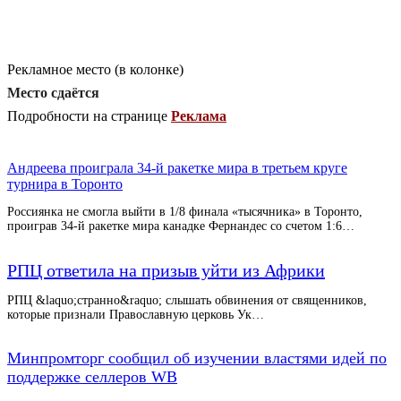
Рекламное место (в колонке)
Место сдаётся
Подробности на странице
Реклама
Андреева проиграла 34-й ракетке мира в третьем круге
турнира в Торонто
Россиянка не смогла выйти в 1/8 финала «тысячника» в Торонто,
проиграв 34-й ракетке мира канадке Фернандес со счетом 1:6…
РПЦ ответила на призыв уйти из Африки
РПЦ &laquo;странно&raquo; слышать обвинения от священников,
которые признали Православную церковь Ук…
Минпромторг сообщил об изучении властями идей по
поддержке селлеров WB