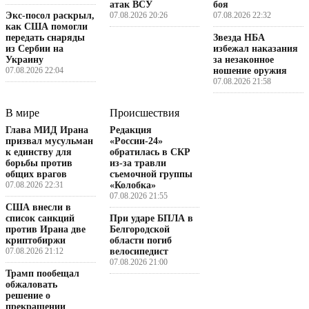
атак ВСУ
боя
Экс-посол раскрыл,
07.08.2026 20:26
07.08.2026 22:32
как США помогли
передать снаряды
Звезда НБА
из Сербии на
избежал наказания
Украину
за незаконное
07.08.2026 22:04
ношение оружия
07.08.2026 21:58
В мире
Происшествия
Глава МИД Ирана
Редакция
призвал мусульман
«России-24»
к единству для
обратилась в СКР
борьбы против
из-за травли
общих врагов
съемочной группы
07.08.2026 22:31
«Колобка»
07.08.2026 21:55
США внесли в
список санкций
При ударе БПЛА в
против Ирана две
Белгородской
криптобиржи
области погиб
07.08.2026 21:12
велосипедист
07.08.2026 21:00
Трамп пообещал
обжаловать
решение о
прекращении