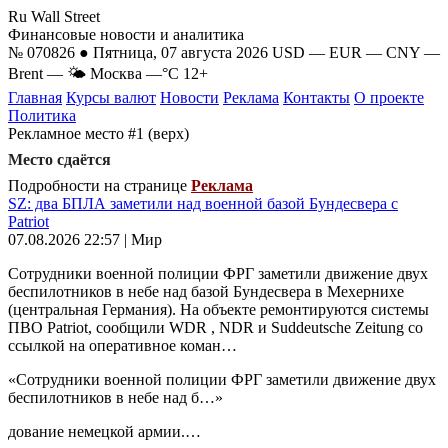
Ru Wall Street
Финансовые новости и аналитика
№ 070826 ● Пятница, 07 августа 2026
USD
—
EUR
—
CNY
—
Brent
—
🌤 Москва
—°C
12+
Главная
Курсы валют
Новости
Реклама
Контакты
О проекте
Политика
Рекламное место #1 (верх)
Место сдаётся
Подробности на странице
Реклама
SZ: два БПЛА заметили над военной базой Бундесвера с
Patriot
07.08.2026 22:57 | Мир
Сотрудники военной полиции ФРГ заметили движение двух
беспилотников в небе над базой Бундесвера в Мехернихе
(центральная Германия). На объекте ремонтируются системы
ПВО Patriot, сообщили WDR , NDR и Suddeutsche Zeitung со
ссылкой на оперативное коман…
«Сотрудники военной полиции ФРГ заметили движение двух
беспилотников в небе над б…»
дование немецкой армии.…