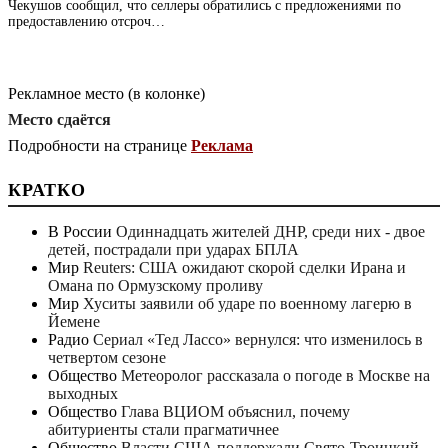
Чекушов сообщил, что селлеры обратились с предложениями по
предоставлению отсроч…
Рекламное место (в колонке)
Место сдаётся
Подробности на странице
Реклама
КРАТКО
В России
Одиннадцать жителей ДНР, среди них - двое
детей, пострадали при ударах БПЛА
Мир
Reuters: США ожидают скорой сделки Ирана и
Омана по Ормузскому проливу
Мир
Хуситы заявили об ударе по военному лагерю в
Йемене
Радио
Сериал «Тед Лассо» вернулся: что изменилось в
четвертом сезоне
Общество
Метеоролог рассказала о погоде в Москве на
выходных
Общество
Глава ВЦИОМ объяснил, почему
абитуриенты стали прагматичнее
Общество
Власти США поддержали Свято-Троицкий