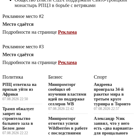
монастырь РПЦЗ в борьбе с ветряками
Рекламное место #2
Место сдаётся
Подробности на странице
Реклама
Рекламное место #3
Место сдаётся
Подробности на странице
Реклама
Политика
Бизнес
Спорт
РПЦ ответила на
Минпромторг
Андреева
призыв уйти из
сообщил об
проиграла 34-й
Африки
изучении властями
ракетке мира в
07.08.2026 22:50
идей по поддержке
третьем круге
селлеров WB
турнира в Торонто
Трамп обжалует
07.08.2026 22:42
07.08.2026 22:57
запрет на
строительство
Минпромторг
Александр Усик
бального зала в
отметил успехи
заявил, что у него
Белом доме
Wildberries в работе
есть «два варианта»
07.08.2026 22:22
с последствиями
для прощального