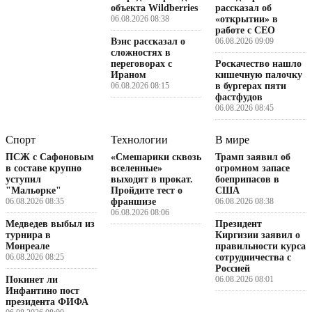
объекта Wildberries
рассказал об
06.08.2026 08:38
«открытии» в
работе с CEO
Вэнс рассказал о
06.08.2026 09:09
сложностях в
переговорах с
Роскачество нашло
Ираном
кишечную палочку
06.08.2026 08:15
в бургерах пяти
фастфудов
06.08.2026 08:45
Спорт
Технологии
В мире
ПСЖ с Сафоновым
«Смешарики сквозь
Трамп заявил об
в составе крупно
вселенные»
огромном запасе
уступил
выходят в прокат.
боеприпасов в
"Мальорке"
Пройдите тест о
США
06.08.2026 08:35
франшизе
06.08.2026 08:38
06.08.2026 08:06
Медведев выбыл из
Президент
турнира в
Киргизии заявил о
Монреале
правильности курса
06.08.2026 08:25
сотрудничества с
Россией
Покинет ли
06.08.2026 08:01
Инфантино пост
президента ФИФА