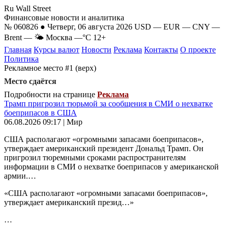
Ru Wall Street
Финансовые новости и аналитика
№ 060826 ● Четверг, 06 августа 2026
USD
—
EUR
—
CNY
—
Brent
—
🌤 Москва
—°C
12+
Главная
Курсы валют
Новости
Реклама
Контакты
О проекте
Политика
Рекламное место #1 (верх)
Место сдаётся
Подробности на странице
Реклама
Трамп пригрозил тюрьмой за сообщения в СМИ о нехватке
боеприпасов в США
06.08.2026 09:17 | Мир
США располагают «огромными запасами боеприпасов»,
утверждает американский президент Дональд Трамп. Он
пригрозил тюремными сроками распространителям
информации в СМИ о нехватке боеприпасов у американской
армии.…
«США располагают «огромными запасами боеприпасов»,
утверждает американский презид…»
…