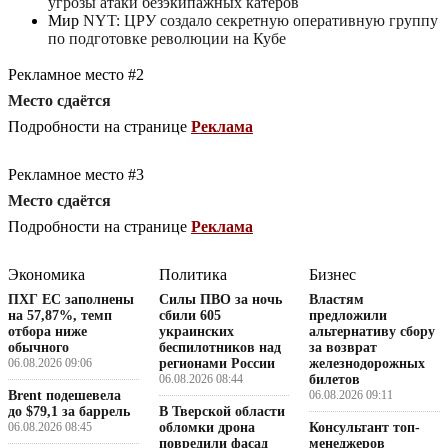
угрозы атаки безэкипажных катеров
Мир
NYT: ЦРУ создало секретную оперативную группу
по подготовке революции на Кубе
Рекламное место #2
Место сдаётся
Подробности на странице
Реклама
Рекламное место #3
Место сдаётся
Подробности на странице
Реклама
Экономика
Политика
Бизнес
ПХГ ЕС заполнены
Силы ПВО за ночь
Властям
на 57,87%, темп
сбили 605
предложили
отбора ниже
украинских
альтернативу сбору
обычного
беспилотников над
за возврат
06.08.2026 09:06
регионами России
железнодорожных
06.08.2026 08:44
билетов
Brent подешевела
06.08.2026 09:11
до $79,1 за баррель
В Тверской области
06.08.2026 08:45
обломки дрона
Консультант топ-
повредили фасад
менеджеров