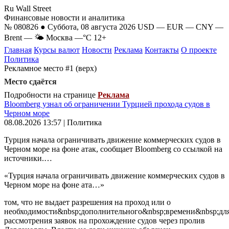
Ru Wall Street
Финансовые новости и аналитика
№ 080826 ● Суббота, 08 августа 2026
USD
—
EUR
—
CNY
—
Brent
—
🌤 Москва
—°C
12+
Главная
Курсы валют
Новости
Реклама
Контакты
О проекте
Политика
Рекламное место #1 (верх)
Место сдаётся
Подробности на странице
Реклама
Bloomberg узнал об ограничении Турцией прохода судов в
Черном море
08.08.2026 13:57 | Политика
Турция начала ограничивать движение коммерческих судов в
Черном море на фоне атак, сообщает Bloomberg со ссылкой на
источники.…
«Турция начала ограничивать движение коммерческих судов в
Черном море на фоне ата…»
том, что не выдает разрешения на проход или о
необходимости&nbsp;дополнительного&nbsp;времени&nbsp;дл
рассмотрения заявок на прохождение судов через пролив