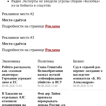
Радио
Эксперты не увидели угрозы сборам «Колобка»
из-за бойкота в соцсетях
Рекламное место #2
Место сдаётся
Подробности на странице
Реклама
Рекламное место #3
Место сдаётся
Подробности на странице
Реклама
Экономика
Политика
Бизнес
Politico рассказало,
Глава Генштаба
Суд в седьмой раз
как «газовая
Великобритании
перенес заседание о
авантюра»
назвал жуткой
наследстве
Германии угрожает
«геймификацию
основателя «Б. Ю.
зиме в ЕС
убийств» в ВСУ
Александров»
08.08.2026 13:43
08.08.2026 13:40
08.08.2026 12:54
В Хакасии на
Фон дер Ляйен
отдельных АЗС
призвала
отменили
перекрывать
ограничения на
доходы России «со