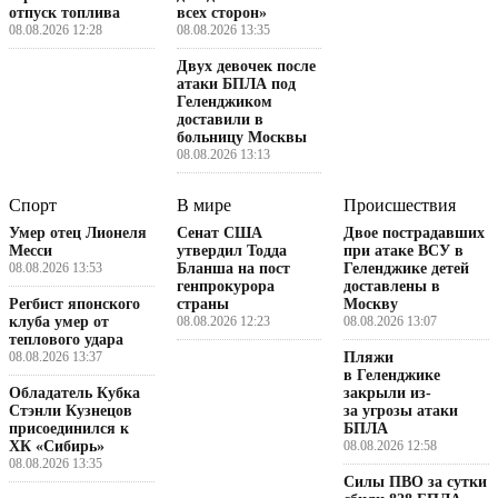
отпуск топлива
всех сторон»
08.08.2026 12:28
08.08.2026 13:35
Двух девочек после
атаки БПЛА под
Геленджиком
доставили в
больницу Москвы
08.08.2026 13:13
Спорт
В мире
Происшествия
Умер отец Лионеля
Сенат США
Двое пострадавших
Месси
утвердил Тодда
при атаке ВСУ в
08.08.2026 13:53
Бланша на пост
Геленджике детей
генпрокурора
доставлены в
Регбист японского
страны
Москву
клуба умер от
08.08.2026 12:23
08.08.2026 13:07
теплового удара
08.08.2026 13:37
Пляжи
в Геленджике
Обладатель Кубка
закрыли из-
Стэнли Кузнецов
за угрозы атаки
присоединился к
БПЛА
ХК «Сибирь»
08.08.2026 12:58
08.08.2026 13:35
Силы ПВО за сутки