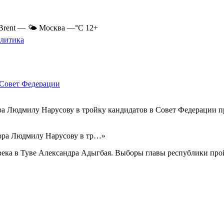
Brent
—
🌤 Москва
—°C
12+
литика
 Совет Федерации
а Людмилу Нарусову в тройку кандидатов в Совет Федерации п
ора Людмилу Нарусову в тр…»
ека в Туве Александра Адыгбая. Выборы главы республики прой