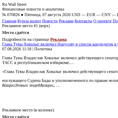
Ru Wall Street
Финансовые новости и аналитика
№ 070826 ● Пятница, 07 августа 2026
USD
—
EUR
—
CNY
—
Главная
Курсы валют
Новости
Реклама
Контакты
О проекте
По
Рекламное место #1 (верх)
Место сдаётся
Подробности на странице
Реклама
Глава Тувы Ховалыг включил Нарусову в список кандидатов в
07.08.2026 11:18 | Политика
Глава Тувы Владислав Ховалыг включил действующего сенатор
ТАСС в республиканском избиркоме.…
«Глава Тувы Владислав Ховалыг включил действующего сенат
нослужащего Сурена Бады и уполномоченного по правам челов
&laquo;Новых людей&raquo;, …
Рекламное место (в колонке)
Место сдаётся