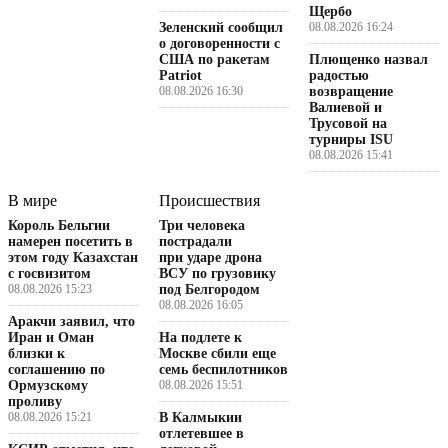
Щербо
Зеленский сообщил
08.08.2026 16:24
о договоренности с
США по ракетам
Плющенко назвал
Patriot
радостью
08.08.2026 16:30
возвращение
Валиевой и
Трусовой на
турниры ISU
08.08.2026 15:41
В мире
Происшествия
Король Бельгии
Три человека
намерен посетить в
пострадали
этом году Казахстан
при ударе дрона
с госвизитом
ВСУ по грузовику
08.08.2026 15:23
под Белгородом
08.08.2026 16:05
Аракчи заявил, что
Иран и Оман
На подлете к
близки к
Москве сбили еще
соглашению по
семь беспилотников
Ормузскому
08.08.2026 15:51
проливу
08.08.2026 15:21
В Калмыкии
отлетевшее в