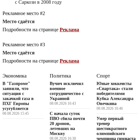
с Саркози в 2008 году
Рекламное место #2
Место сдаётся
Подробности на странице
Реклама
Рекламное место #3
Место сдаётся
Подробности на странице
Реклама
Экономика
Политика
Спорт
В "Газпроме"
Вучич исключил
Юные хоккеисты
заявили, что
военное
«Спартака» стали
ситуация с
сотрудничество с
победителями
закачкой газа в
Украиной
Кубка Александра
ПХГ Европы
08.08.2026 16:43
Овечкина
усугубляется
08.08.2026 16:46
08.08.2026 15:45
С начала суток
ПВО сбила почти
Умер первый
20 дронов,
тренер
летевших на
шестикратного
Москву
олимпийского
08.08.2026 16:30
чемпиона гимнаста