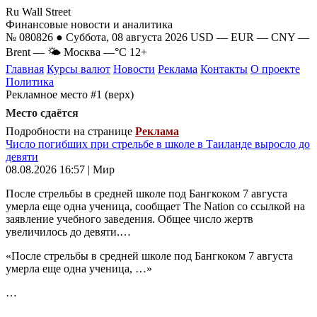
Ru Wall Street
Финансовые новости и аналитика
№ 080826 ● Суббота, 08 августа 2026
USD
—
EUR
—
CNY
—
Brent
—
🌤 Москва
—°C
12+
Главная
Курсы валют
Новости
Реклама
Контакты
О проекте
Политика
Рекламное место #1 (верх)
Место сдаётся
Подробности на странице
Реклама
Число погибших при стрельбе в школе в Таиланде выросло до
девяти
08.08.2026 16:57 | Мир
После стрельбы в средней школе под Бангкоком 7 августа
умерла еще одна ученица, сообщает The Nation со ссылкой на
заявление учебного заведения. Общее число жертв
увеличилось до девяти.…
«После стрельбы в средней школе под Бангкоком 7 августа
умерла еще одна ученица, …»
…