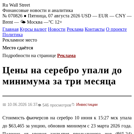
Ru Wall Street
Финансовые новости и аналитика
№ 070826 ● Пятница, 07 августа 2026
USD
—
EUR
—
CNY
—
Brent
—
🌤 Москва
—°C
12+
Главная
Курсы валют
Новости
Реклама
Контакты
О проекте
Политика
Рекламное место
Место сдаётся
Подробности на странице
Реклама
Цены на серебро упали до
минимума за три месяца
📅 10.06.2026 16:37
📁
Инвестиции
👁️ 546 просмотров
Стоимость фьючерсов на серебро 10 июня к 15:27 мск упала
до $63,465 за унцию, обновив минимум с 23 марта 2026 года.
Падение от уровня закрытия предыдущего дня ($65,24)