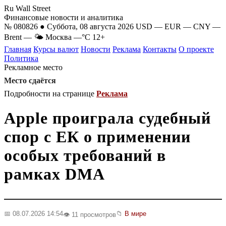
Ru Wall Street
Финансовые новости и аналитика
№ 080826 ● Суббота, 08 августа 2026
USD
—
EUR
—
CNY
—
Brent
—
🌤 Москва
—°C
12+
Главная
Курсы валют
Новости
Реклама
Контакты
О проекте
Политика
Рекламное место
Место сдаётся
Подробности на странице
Реклама
Apple проиграла судебный
спор с ЕК о применении
особых требований в
рамках DMA
📅 08.07.2026 14:54
📁
В мире
👁️ 11 просмотров