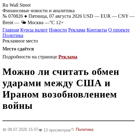
Ru Wall Street
Финансовые новости и аналитика
№ 070826 ● Пятница, 07 августа 2026
USD
—
EUR
—
CNY
—
Brent
—
🌤 Москва
—°C
12+
Главная
Курсы валют
Новости
Реклама
Контакты
О проекте
Политика
Рекламное место
Место сдаётся
Подробности на странице
Реклама
Можно ли считать обмен
ударами между США и
Ираном возобновлением
войны
📅 08.07.2026 15:07
📁
Политика
👁️ 13 просмотров