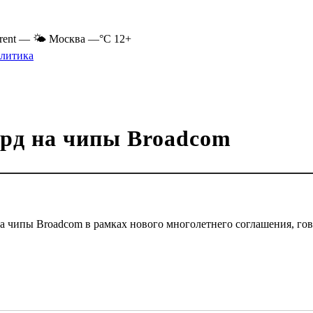
rent
—
🌤 Москва
—°C
12+
литика
лрд на чипы Broadcom
а чипы Broadcom в рамках нового многолетнего соглашения, гово