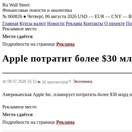
Ru Wall Street
Финансовые новости и аналитика
№ 060826 ● Четверг, 06 августа 2026
USD
—
EUR
—
CNY
—
B
Главная
Курсы валют
Новости
Реклама
Контакты
О проекте
По
Рекламное место
Место сдаётся
Подробности на странице
Реклама
Apple потратит более $30 м
📅 08.07.2026 15:11
📁
Экономика
👁️ 16 просмотров
Американская Apple Inc. планирует потратить более $30 млрд н
Рекламное место
Место сдаётся
Подробности на странице
Реклама