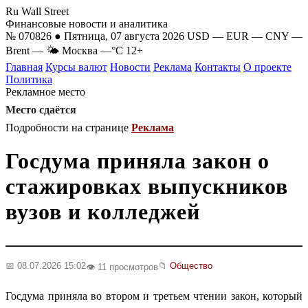
Ru Wall Street
Финансовые новости и аналитика
№ 070826 ● Пятница, 07 августа 2026
USD
—
EUR
—
CNY
—
Brent
—
🌤 Москва
—°C
12+
Главная
Курсы валют
Новости
Реклама
Контакты
О проекте
Политика
Рекламное место
Место сдаётся
Подробности на странице
Реклама
Госдума приняла закон о
стажировках выпускников
вузов и колледжей
📅 08.07.2026 15:02
📁
Общество
👁️ 11 просмотров
Госдума приняла во втором и третьем чтении закон, который