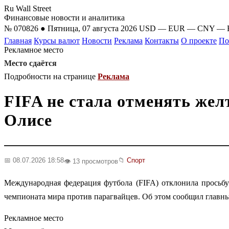
Ru Wall Street
Финансовые новости и аналитика
№ 070826 ● Пятница, 07 августа 2026
USD
—
EUR
—
CNY
—
Главная
Курсы валют
Новости
Реклама
Контакты
О проекте
По
Рекламное место
Место сдаётся
Подробности на странице
Реклама
FIFA не стала отменять же
Олисе
📅 08.07.2026 18:58
📁
Спорт
👁️ 13 просмотров
Международная федерация футбола (FIFA) отклонила просьб
чемпионата мира против парагвайцев. Об этом сообщил главн
Рекламное место