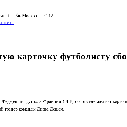
Brent
—
🌤 Москва
—°C
12+
литика
лтую карточку футболисту с
у Федерации футбола Франции (FFF) об отмене желтой карточ
ый тренер команды Дидье Дешам.