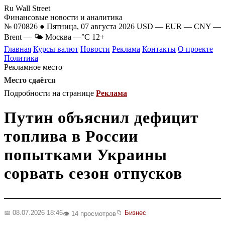
Ru Wall Street
Финансовые новости и аналитика
№ 070826 ● Пятница, 07 августа 2026
USD
—
EUR
—
CNY
—
Brent
—
🌤 Москва
—°C
12+
Главная
Курсы валют
Новости
Реклама
Контакты
О проекте
Политика
Рекламное место
Место сдаётся
Подробности на странице
Реклама
Путин объяснил дефицит
топлива в России
попытками Украины
сорвать сезон отпусков
📅 08.07.2026 18:46
📁
Бизнес
👁️ 14 просмотров