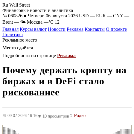
Ru Wall Street
Финансовые новости и аналитика
№ 060826 ● Четверг, 06 августа 2026
USD
—
EUR
—
CNY
—
Brent
—
🌤 Москва
—°C
12+
Главная
Курсы валют
Новости
Реклама
Контакты
О проекте
Политика
Рекламное место
Место сдаётся
Подробности на странице
Реклама
Почему держать крипту на
биржах и в DeFi стало
рискованнее
📅 09.07.2026 16:16
📁
Радио
👁️ 10 просмотров