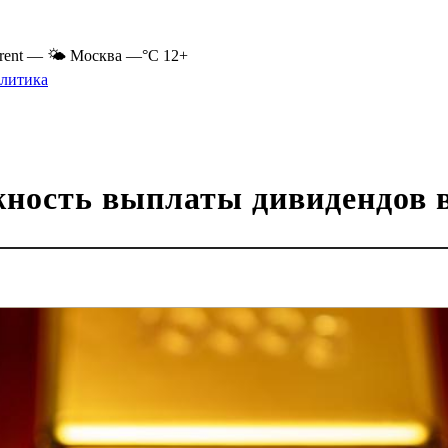
rent
—
🌤 Москва
—°C
12+
литика
ность выплаты дивидендов в