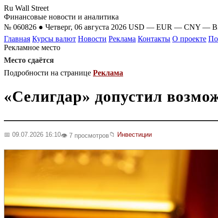
Ru Wall Street
Финансовые новости и аналитика
№ 060826 ● Четверг, 06 августа 2026
USD
—
EUR
—
CNY
—
B
Главная
Курсы валют
Новости
Реклама
Контакты
О проекте
По
Рекламное место
Место сдаётся
Подробности на странице
Реклама
«Селигдар» допустил возмож
📅 09.07.2026 16:10
📁
Инвестиции
👁️ 7 просмотров