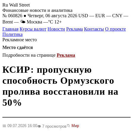
Ru Wall Street
Финансовые новости и аналитика
№ 060826 ● Четверг, 06 августа 2026
USD
—
EUR
—
CNY
—
Brent
—
🌤 Москва
—°C
12+
Главная
Курсы валют
Новости
Реклама
Контакты
О проекте
Политика
Рекламное место
Место сдаётся
Подробности на странице
Реклама
КСИР: пропускную
способность Ормузского
пролива восстановили на
50%
📅 09.07.2026 16:00
📁
Мир
👁️ 7 просмотров