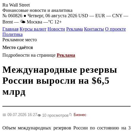
Ru Wall Street
Финансовые новости и аналитика
№ 060826 ● Четверг, 06 августа 2026
USD
—
EUR
—
CNY
—
Brent
—
🌤 Москва
—°C
12+
Главная
Курсы валют
Новости
Реклама
Контакты
О проекте
Политика
Рекламное место
Место сдаётся
Подробности на странице
Реклама
Международные резервы
России выросли на $6,5
млрд
📅 09.07.2026 16:27
📁
Бизнес
👁️ 10 просмотров
Объем международных резервов России по состоянию на 3