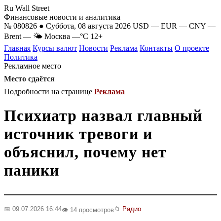
Ru Wall Street
Финансовые новости и аналитика
№ 080826 ● Суббота, 08 августа 2026
USD
—
EUR
—
CNY
—
Brent
—
🌤 Москва
—°C
12+
Главная
Курсы валют
Новости
Реклама
Контакты
О проекте
Политика
Рекламное место
Место сдаётся
Подробности на странице
Реклама
Психиатр назвал главный
источник тревоги и
объяснил, почему нет
паники
📅 09.07.2026 16:44
📁
Радио
👁️ 14 просмотров