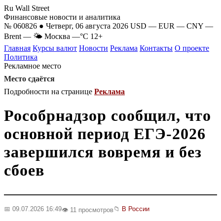
Ru Wall Street
Финансовые новости и аналитика
№ 060826 ● Четверг, 06 августа 2026
USD
—
EUR
—
CNY
—
Brent
—
🌤 Москва
—°C
12+
Главная
Курсы валют
Новости
Реклама
Контакты
О проекте
Политика
Рекламное место
Место сдаётся
Подробности на странице
Реклама
Рособрнадзор сообщил, что
основной период ЕГЭ-2026
завершился вовремя и без
сбоев
📅 09.07.2026 16:49
📁
В России
👁️ 11 просмотров