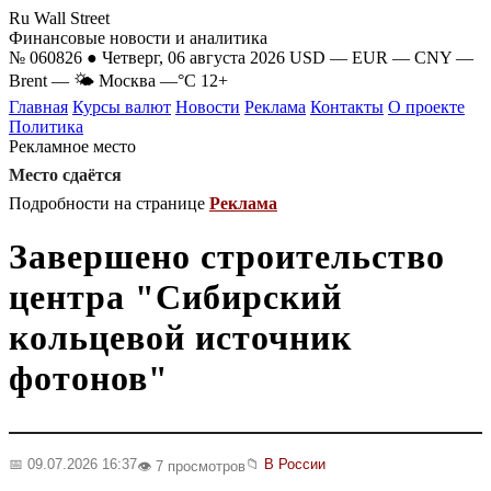
Ru Wall Street
Финансовые новости и аналитика
№ 060826 ● Четверг, 06 августа 2026
USD
—
EUR
—
CNY
—
Brent
—
🌤 Москва
—°C
12+
Главная
Курсы валют
Новости
Реклама
Контакты
О проекте
Политика
Рекламное место
Место сдаётся
Подробности на странице
Реклама
Завершено строительство
центра "Сибирский
кольцевой источник
фотонов"
📅 09.07.2026 16:37
📁
В России
👁️ 7 просмотров