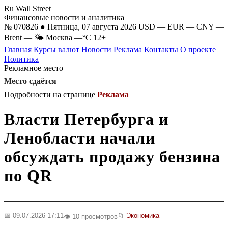
Ru Wall Street
Финансовые новости и аналитика
№ 070826 ● Пятница, 07 августа 2026
USD
—
EUR
—
CNY
—
Brent
—
🌤 Москва
—°C
12+
Главная
Курсы валют
Новости
Реклама
Контакты
О проекте
Политика
Рекламное место
Место сдаётся
Подробности на странице
Реклама
Власти Петербурга и
Ленобласти начали
обсуждать продажу бензина
по QR
📅 09.07.2026 17:11
📁
Экономика
👁️ 10 просмотров