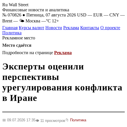
Ru Wall Street
Финансовые новости и аналитика
№ 070826 ● Пятница, 07 августа 2026
USD
—
EUR
—
CNY
—
Brent
—
🌤 Москва
—°C
12+
Главная
Курсы валют
Новости
Реклама
Контакты
О проекте
Политика
Рекламное место
Место сдаётся
Подробности на странице
Реклама
Эксперты оценили
перспективы
урегулирования конфликта
в Иране
📅 09.07.2026 17:35
📁
Политика
👁️ 11 просмотров