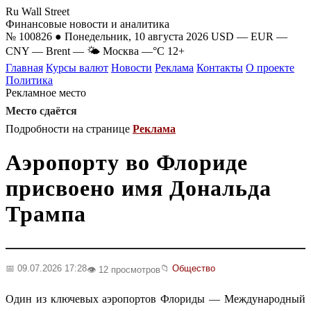
Ru Wall Street
Финансовые новости и аналитика
№ 100826 ● Понедельник, 10 августа 2026
USD
—
EUR
—
CNY
—
Brent
—
🌤 Москва
—°C
12+
Главная
Курсы валют
Новости
Реклама
Контакты
О проекте
Политика
Рекламное место
Место сдаётся
Подробности на странице
Реклама
Аэропорту во Флориде
присвоено имя Дональда
Трампа
📅 09.07.2026 17:28
📁
Общество
👁️ 12 просмотров
Один из ключевых аэропортов Флориды — Международный