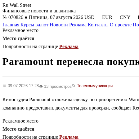
Ru Wall Street
Финансовые новости и аналитика
№ 070826 ● Пятница, 07 августа 2026
USD
—
EUR
—
CNY
—
Главная
Курсы валют
Новости
Реклама
Контакты
О проекте
По
Рекламное место
Место сдаётся
Подробности на странице
Реклама
Paramount перенесла покупк
📅 09.07.2026 17:28
📁
Телекоммуникации
👁️ 13 просмотров
Киностудия Paramount отложила сделку по приобретению Warne
компанию предоставить документы для проверки, сообщает Reu
Рекламное место
Место сдаётся
Подробности на странице
Реклама