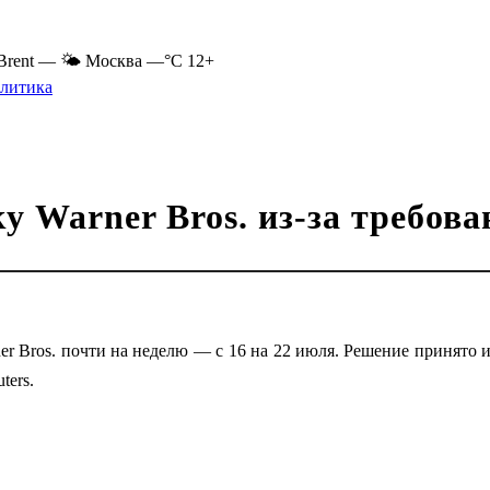
Brent
—
🌤 Москва
—°C
12+
литика
у Warner Bros. из-за требов
r Bros. почти на неделю — с 16 на 22 июля. Решение принято и
ters.