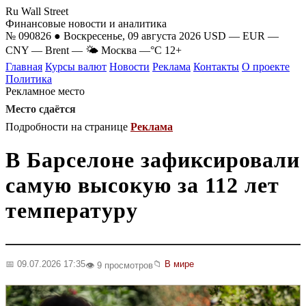
Ru Wall Street
Финансовые новости и аналитика
№ 090826 ● Воскресенье, 09 августа 2026
USD
—
EUR
—
CNY
—
Brent
—
🌤 Москва
—°C
12+
Главная
Курсы валют
Новости
Реклама
Контакты
О проекте
Политика
Рекламное место
Место сдаётся
Подробности на странице
Реклама
В Барселоне зафиксировали
самую высокую за 112 лет
температуру
📅 09.07.2026 17:35
📁
В мире
👁️ 9 просмотров