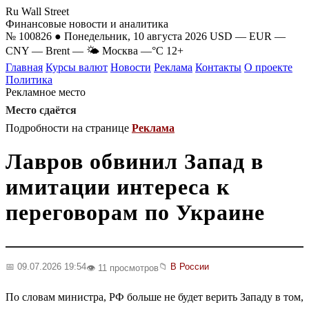
Ru Wall Street
Финансовые новости и аналитика
№ 100826 ● Понедельник, 10 августа 2026
USD
—
EUR
—
CNY
—
Brent
—
🌤 Москва
—°C
12+
Главная
Курсы валют
Новости
Реклама
Контакты
О проекте
Политика
Рекламное место
Место сдаётся
Подробности на странице
Реклама
Лавров обвинил Запад в
имитации интереса к
переговорам по Украине
📅 09.07.2026 19:54
📁
В России
👁️ 11 просмотров
По словам министра, РФ больше не будет верить Западу в том,