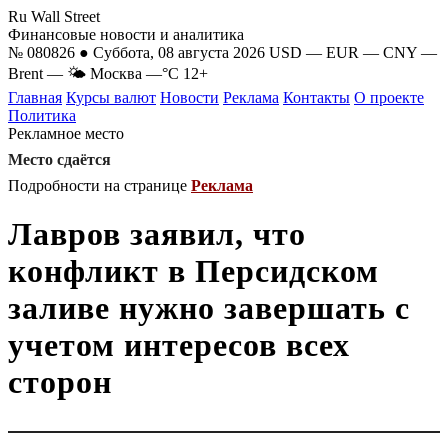
Ru Wall Street
Финансовые новости и аналитика
№ 080826 ● Суббота, 08 августа 2026
USD
—
EUR
—
CNY
—
Brent
—
🌤 Москва
—°C
12+
Главная
Курсы валют
Новости
Реклама
Контакты
О проекте
Политика
Рекламное место
Место сдаётся
Подробности на странице
Реклама
Лавров заявил, что
конфликт в Персидском
заливе нужно завершать с
учетом интересов всех
сторон