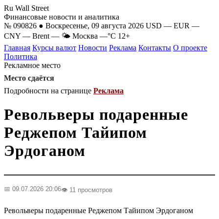
Ru Wall Street
Финансовые новости и аналитика
№ 090826 ● Воскресенье, 09 августа 2026
USD
—
EUR
—
CNY
—
Brent
—
🌤 Москва
—°C
12+
Главная
Курсы валют
Новости
Реклама
Контакты
О проекте
Политика
Рекламное место
Место сдаётся
Подробности на странице
Реклама
Револьверы подаренные
Реджепом Тайипом
Эрдоганом
📅 09.07.2026 20:06
👁️ 11 просмотров
Револьверы подаренные Реджепом Тайипом Эрдоганом