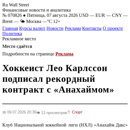
Ru Wall Street
Финансовые новости и аналитика
№ 070826 ● Пятница, 07 августа 2026
USD
—
EUR
—
CNY
—
Brent
—
🌤 Москва
—°C
12+
Главная
Курсы валют
Новости
Реклама
Контакты
О проекте
Политика
Рекламное место
Место сдаётся
Подробности на странице
Реклама
Хоккеист Лео Карлссон
подписал рекордный
контракт с «Анахаймом»
📅 09.07.2026 20:39
📁
Спорт
👁️ 13 просмотров
Клуб Национальной хоккейной лиги (НХЛ) «Анахайм Дакс»