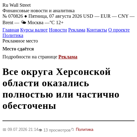
Ru Wall Street
Финансовые новости и аналитика
№ 070826 ● Пятница, 07 августа 2026
USD
—
EUR
—
CNY
—
Brent
—
🌤 Москва
—°C
12+
Главная
Курсы валют
Новости
Реклама
Контакты
О проекте
Политика
Рекламное место
Место сдаётся
Подробности на странице
Реклама
Все округа Херсонской
области оказались
полностью или частично
обесточены
📅 09.07.2026 21:14
📁
Политика
👁️ 13 просмотров