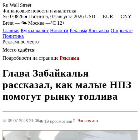
Ru Wall Street
Финансовые новости и аналитика
№ 070826 ● Пятница, 07 августа 2026
USD
—
EUR
—
CNY
—
Brent
—
🌤 Москва
—°C
12+
Главная
Курсы валют
Новости
Реклама
Контакты
О проекте
Политика
Рекламное место
Место сдаётся
Подробности на странице
Реклама
Глава Забайкалья
рассказал, как малые НПЗ
помогут рынку топлива
📅 09.07.2026 21:06
📁
Экономика
👁️ 19 просмотров