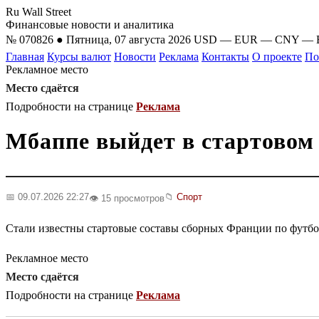
Ru Wall Street
Финансовые новости и аналитика
№ 070826 ● Пятница, 07 августа 2026
USD
—
EUR
—
CNY
—
Главная
Курсы валют
Новости
Реклама
Контакты
О проекте
По
Рекламное место
Место сдаётся
Подробности на странице
Реклама
Мбаппе выйдет в стартовом
📅 09.07.2026 22:27
📁
Спорт
👁️ 15 просмотров
Стали известны стартовые составы сборных Франции по футбол
Рекламное место
Место сдаётся
Подробности на странице
Реклама