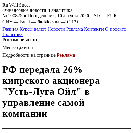
Ru Wall Street
Финансовые новости и аналитика
№ 100826 ● Понедельник, 10 августа 2026
USD
—
EUR
—
CNY
—
Brent
—
🌤 Москва
—°C
12+
Главная
Курсы валют
Новости
Реклама
Контакты
О проекте
Политика
Рекламное место
Место сдаётся
Подробности на странице
Реклама
РФ передала 26%
кипрского акционера
"Усть-Луга Ойл" в
управление самой
компании