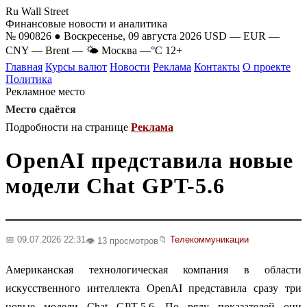
Ru Wall Street
Финансовые новости и аналитика
№ 090826 ● Воскресенье, 09 августа 2026
USD
—
EUR
—
CNY
—
Brent
—
🌤 Москва
—°C
12+
Главная
Курсы валют
Новости
Реклама
Контакты
О проекте
Политика
Рекламное место
Место сдаётся
Подробности на странице
Реклама
OpenAI представила новые
модели Chat GPT-5.6
📅 09.07.2026 22:31
📁
Телекоммуникации
👁️ 13 просмотров
Американская технологическая компания в области
искусственного интеллекта OpenAI представила сразу три
новые модели Chat GPT-5.6. По ряду показателей они