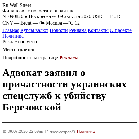
Ru Wall Street
Финансовые новости и аналитика
№ 090826 ● Воскресенье, 09 августа 2026
USD
—
EUR
—
CNY
—
Brent
—
🌤 Москва
—°C
12+
Главная
Курсы валют
Новости
Реклама
Контакты
О проекте
Политика
Рекламное место
Место сдаётся
Подробности на странице
Реклама
Адвокат заявил о
причастности украинских
спецслужб к убийству
Березовской
📅 09.07.2026 22:59
📁
Политика
👁️ 12 просмотров