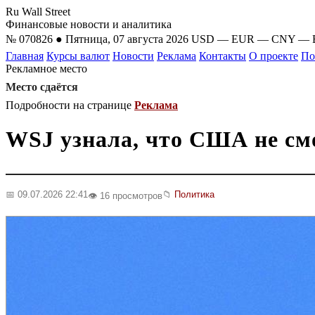
Ru Wall Street
Финансовые новости и аналитика
№ 070826 ● Пятница, 07 августа 2026
USD
—
EUR
—
CNY
—
Главная
Курсы валют
Новости
Реклама
Контакты
О проекте
По
Рекламное место
Место сдаётся
Подробности на странице
Реклама
WSJ узнала, что США не см
📅 09.07.2026 22:41
📁
Политика
👁️ 16 просмотров