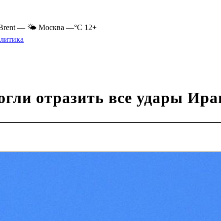
Brent
—
🌤 Москва
—°C
12+
литика
огли отразить все удары Ира