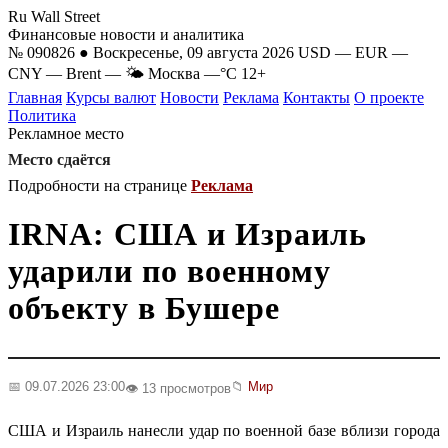
Ru Wall Street
Финансовые новости и аналитика
№ 090826 ● Воскресенье, 09 августа 2026
USD
—
EUR
—
CNY
—
Brent
—
🌤 Москва
—°C
12+
Главная
Курсы валют
Новости
Реклама
Контакты
О проекте
Политика
Рекламное место
Место сдаётся
Подробности на странице
Реклама
IRNA: США и Израиль
ударили по военному
объекту в Бушере
📅 09.07.2026 23:00
📁
Мир
👁️ 13 просмотров
США и Израиль нанесли удар по военной базе вблизи города