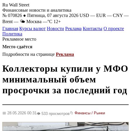
Ru Wall Street
Финансовые новости и аналитика
№ 070826 ● Пятница, 07 августа 2026
USD
—
EUR
—
CNY
—
Brent
—
🌤 Москва
—°C
12+
Главная
Курсы валют
Новости
Реклама
Контакты
О проекте
Политика
Рекламное место
Место сдаётся
Подробности на странице
Реклама
Коллекторы купили у МФО
минимальный объем
просрочки за последний год
📅 28.05.2026 00:31
📁
Финансы / Рынки
👁️ 533 просмотров