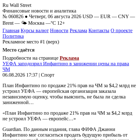
Ru Wall Street
Финансовые новости и аналитика
№ 060826 ● Четверг, 06 августа 2026
USD
—
EUR
—
CNY
—
Brent
—
🌤 Москва
—°C
12+
Главная
Курсы валют
Новости
Реклама
Контакты
О проекте
Политика
Рекламное место #1 (верх)
Место сдаётся
Подробности на странице
Реклама
УЕФА заподозрил Инфантино в занижении цены на права
ЧМ
06.08.2026 17:37 | Спорт
План Инфантино по продаже 21% прав на ЧМ за $4,2 млрд не
устроил УЕФА — европейская организация заказала
независимую оценку, чтобы выяснить, не была ли сделка
заниженной…
«План Инфантино по продаже 21% прав на ЧМ за $4,2 млрд
не устроил УЕФА — европейс…»
Guardian. По данным издания, глава ФИФА Джанни
Инфантино мог согласиться продать будущую прибыль от