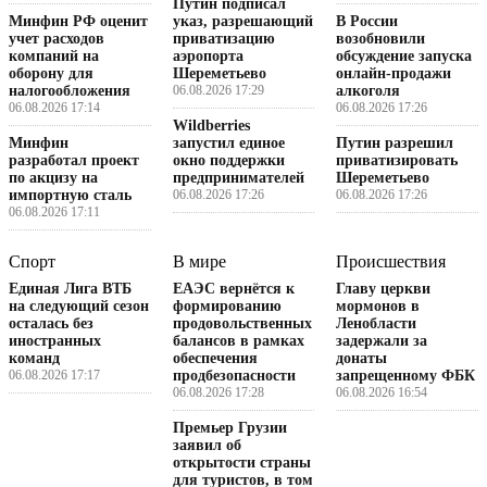
Путин подписал
Минфин РФ оценит
указ, разрешающий
В России
учет расходов
приватизацию
возобновили
компаний на
аэропорта
обсуждение запуска
оборону для
Шереметьево
онлайн-продажи
налогообложения
06.08.2026 17:29
алкоголя
06.08.2026 17:14
06.08.2026 17:26
Wildberries
Минфин
запустил единое
Путин разрешил
разработал проект
окно поддержки
приватизировать
по акцизу на
предпринимателей
Шереметьево
импортную сталь
06.08.2026 17:26
06.08.2026 17:26
06.08.2026 17:11
Спорт
В мире
Происшествия
Единая Лига ВТБ
ЕАЭС вернётся к
Главу церкви
на следующий сезон
формированию
мормонов в
осталась без
продовольственных
Ленобласти
иностранных
балансов в рамках
задержали за
команд
обеспечения
донаты
06.08.2026 17:17
продбезопасности
запрещенному ФБК
06.08.2026 17:28
06.08.2026 16:54
Премьер Грузии
заявил об
открытости страны
для туристов, в том