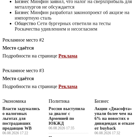
Бизнес
Минфин заявил, что налог на сверхприбыль для
металлургов не обсуждается
Бизнес
Минфин разработал законопроект об акцизе на
импортную сталь
Общество
Сети бургерных ответили на тесты
Роскачества удивлением и несогласием
Рекламное место #2
Место сдаётся
Подробности на странице
Реклама
Рекламное место #3
Место сдаётся
Подробности на странице
Реклама
Экономика
Политика
Бизнес
Власти задумались
Россия выступила
Акции «Диасофта»
о налоговых
за диалог с
упали более чем на
льготах для
Арменией по
6% на новостях о
пострадавших
ЮКЖД
дивидендах и отказе
продавцов WB
06.08.2026 17:35
от buyback
06.08.2026 17:22
06.08.2026 17:32