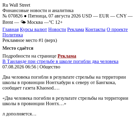
Ru Wall Street
Финансовые новости и аналитика
№ 070826 ● Пятница, 07 августа 2026
USD
—
EUR
—
CNY
—
Brent
—
🌤 Москва
—°C
12+
Главная
Курсы валют
Новости
Реклама
Контакты
О проекте
Политика
Рекламное место #1 (верх)
Место сдаётся
Подробности на странице
Реклама
В Таиланде при стрельбе в школе погибли два человека
07.08.2026 06:56 | Общество
Два человека погибли в результате стрельбы на территории
школы в провинции Нонтхабури к северу от Бангкока,
сообщает газета Khaosod.…
«Два человека погибли в результате стрельбы на территории
школы в провинции Нонтх…»
л дополняется…