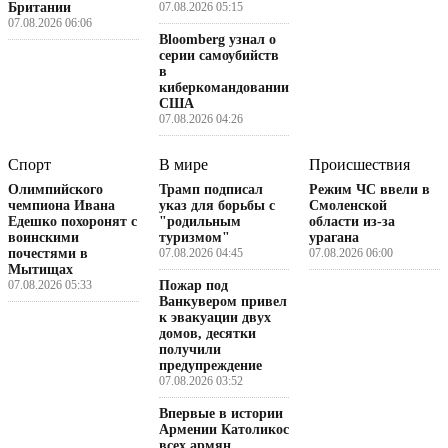
Британии
07.08.2026 05:15
07.08.2026 06:06
Bloomberg узнал о
серии самоубийств
в
киберкомандовании
США
07.08.2026 04:26
Спорт
В мире
Происшествия
Олимпийского
Трамп подписал
Режим ЧС ввели в
чемпиона Ивана
указ для борьбы с
Смоленской
Едешко похоронят с
"родильным
области из-за
воинскими
туризмом"
урагана
почестями в
07.08.2026 04:45
07.08.2026 06:00
Мытищах
07.08.2026 05:33
Пожар под
Ванкувером привел
к эвакуации двух
домов, десятки
получили
предупреждение
07.08.2026 03:52
Впервые в истории
Армении Католикос
всех армян