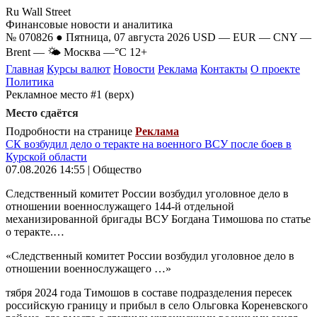
Ru Wall Street
Финансовые новости и аналитика
№ 070826 ● Пятница, 07 августа 2026
USD
—
EUR
—
CNY
—
Brent
—
🌤 Москва
—°C
12+
Главная
Курсы валют
Новости
Реклама
Контакты
О проекте
Политика
Рекламное место #1 (верх)
Место сдаётся
Подробности на странице
Реклама
СК возбудил дело о теракте на военного ВСУ после боев в
Курской области
07.08.2026 14:55 | Общество
Следственный комитет России возбудил уголовное дело в
отношении военнослужащего 144-й отдельной
механизированной бригады ВСУ Богдана Тимошова по статье
о теракте.…
«Следственный комитет России возбудил уголовное дело в
отношении военнослужащего …»
тября 2024 года Тимошов в составе подразделения пересек
российскую границу и прибыл в село Ольговка Кореневского