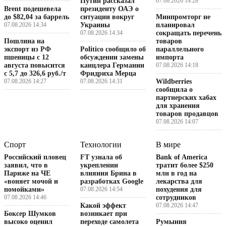
Путин рассказал
07.08.2026 14:28
Brent подешевела
президенту ОАЭ о
до $82,04 за баррель
ситуации вокруг
Минпромторг не
07.08.2026 14:34
Украины
планировал
07.08.2026 14:34
сокращать перечень
Пошлина на
товаров
экспорт из РФ
Politico сообщило об
параллельного
пшеницы с 12
обсуждении замены
импорта
августа повысится
канцлера Германии
07.08.2026 14:18
с 5,7 до 326,6 руб./т
Фридриха Мерца
07.08.2026 14:27
07.08.2026 14:31
Wildberries
сообщила о
партнерских хабах
для хранения
товаров продавцов
07.08.2026 14:07
Спорт
Технологии
В мире
Российский пловец
FT узнала об
Bank of America
заявил, что в
укреплении
тратит более $250
Париже на ЧЕ
влияния Брина в
млн в год на
«воняет мочой и
разработках Google
лекарства для
помойками»
07.08.2026 14:54
похудения для
07.08.2026 14:46
сотрудников
Какой эффект
07.08.2026 14:47
Боксер Шумков
возникает при
высоко оценил
переходе самолета
Румыния