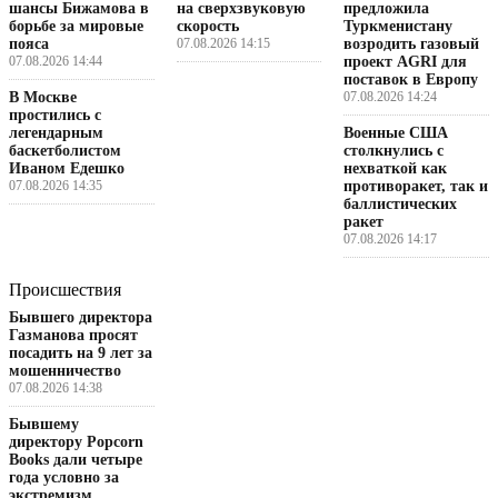
шансы Бижамова в
на сверхзвуковую
предложила
борьбе за мировые
скорость
Туркменистану
пояса
07.08.2026 14:15
возродить газовый
07.08.2026 14:44
проект AGRI для
поставок в Европу
В Москве
07.08.2026 14:24
простились с
легендарным
Военные США
баскетболистом
столкнулись с
Иваном Едешко
нехваткой как
07.08.2026 14:35
противоракет, так и
баллистических
ракет
07.08.2026 14:17
Происшествия
Бывшего директора
Газманова просят
посадить на 9 лет за
мошенничество
07.08.2026 14:38
Бывшему
директору Popcorn
Books дали четыре
года условно за
экстремизм