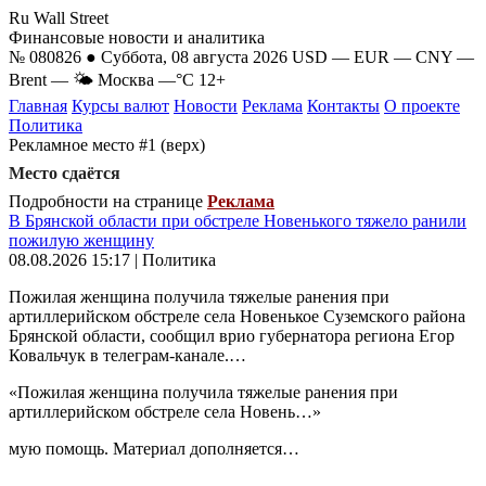
Ru Wall Street
Финансовые новости и аналитика
№ 080826 ● Суббота, 08 августа 2026
USD
—
EUR
—
CNY
—
Brent
—
🌤 Москва
—°C
12+
Главная
Курсы валют
Новости
Реклама
Контакты
О проекте
Политика
Рекламное место #1 (верх)
Место сдаётся
Подробности на странице
Реклама
В Брянской области при обстреле Новенького тяжело ранили
пожилую женщину
08.08.2026 15:17 | Политика
Пожилая женщина получила тяжелые ранения при
артиллерийском обстреле села Новенькое Суземского района
Брянской области, сообщил врио губернатора региона Егор
Ковальчук в телеграм-канале.…
«Пожилая женщина получила тяжелые ранения при
артиллерийском обстреле села Новень…»
мую помощь. Материал дополняется…