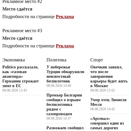
Рекламное место #2
Место сдаётся
Подробности на странице
Реклама
Рекламное место #3
Место сдаётся
Подробности на странице
Реклама
Экономика
Политика
Спорт
Politico рассказало,
У побережья
Овечкин заявил,
как «газовая
Турции обнаружили
что после
авантюра»
неизвестный
завершения
Германии угрожает
беспилотник
карьеры будет жить
зиме в ЕС
08.08.2026 14:40
в Москве
08.08.2026 13:43
08.08.2026 15:02
Премьер Болгарии
сообщил о взрыве
Умер отец Лионеля
беспилотника
Месси
рядом с
08.08.2026 14:42
газопроводом
08.08.2026 14:37
«Арсенал»
совершил один из
Развожаев сообщил
самых дорогих