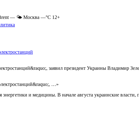
Brent
—
🌤 Москва
—°C
12+
литика
электростанций
лектростанций&raquo;, заявил президент Украины Владимир Зел
электростанций&raquo;, …»
 энергетики и медицины. В начале августа украинские власти, 