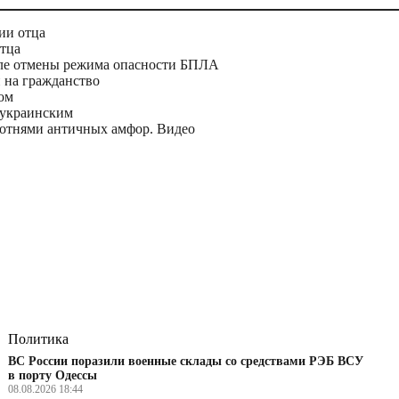
ии отца
тца
сле отмены режима опасности БПЛА
н на гражданство
ом
 украинским
сотнями античных амфор. Видео
Политика
ВС России поразили военные склады со средствами РЭБ ВСУ
в порту Одессы
08.08.2026 18:44