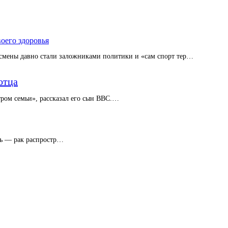
воего здоровья
тсмены давно стали заложниками политики и «сам спорт тер…
отца
тром семьи», рассказал его сын BBC.…
ь — рак распростр…