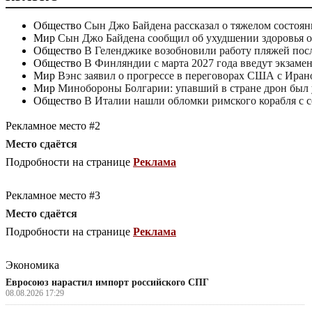
Общество
Сын Джо Байдена рассказал о тяжелом состоян
Мир
Сын Джо Байдена сообщил об ухудшении здоровья о
Общество
В Геленджике возобновили работу пляжей по
Общество
В Финляндии с марта 2027 года введут экзаме
Мир
Вэнс заявил о прогрессе в переговорах США с Иран
Мир
Минобороны Болгарии: упавший в стране дрон был
Общество
В Италии нашли обломки римского корабля с 
Рекламное место #2
Место сдаётся
Подробности на странице
Реклама
Рекламное место #3
Место сдаётся
Подробности на странице
Реклама
Экономика
Евросоюз нарастил импорт российского СПГ
08.08.2026 17:29