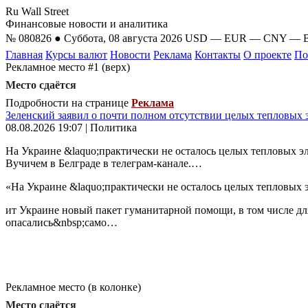
Ru Wall Street
Финансовые новости и аналитика
№ 080826 ● Суббота, 08 августа 2026
USD
—
EUR
—
CNY
—
Главная
Курсы валют
Новости
Реклама
Контакты
О проекте
По
Рекламное место #1 (верх)
Место сдаётся
Подробности на странице
Реклама
Зеленский заявил о почти полном отсутствии целых тепловых 
08.08.2026 19:07 | Политика
На Украине &laquo;практически не осталось целых тепловых э
Вучичем в Белграде в телеграм-канале.…
«На Украине &laquo;практически не осталось целых тепловых 
ит Украине новый пакет гуманитарной помощи, в том числе для
опасались&nbsp;само…
Рекламное место (в колонке)
Место сдаётся