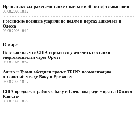
Иран атаковал ракетами танкер эмиратской госнефтекомпании
08.08.2026 18:12
Российские военные ударили по целям в портах Николаев и
Одесса
08.08.2026 18:10
В мире
Вэнс заявил, что США стремятся увеличить поставки
энергоносителей через Ормуз
08.08.2026 18:57
Алиев и Трамп обсудили проект TRIPP, нормализацию
отношений между Баку и Ереваном
08.08.2026 18:47
США продолжат работу с Баку и Ереваном ради мира на Южном
Кавказе
08.08.2026 18:27