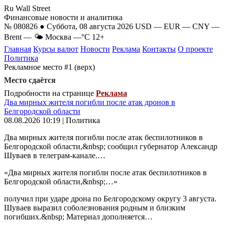
Ru Wall Street
Финансовые новости и аналитика
№ 080826 ● Суббота, 08 августа 2026
USD
—
EUR
—
CNY
—
Brent
—
🌤 Москва
—°C
12+
Главная
Курсы валют
Новости
Реклама
Контакты
О проекте
Политика
Рекламное место #1 (верх)
Место сдаётся
Подробности на странице
Реклама
Два мирных жителя погибли после атак дронов в
Белгородской области
08.08.2026 10:19 | Политика
Два мирных жителя погибли после атак беспилотников в
Белгородской области,&nbsp; сообщил губернатор Александр
Шуваев в телеграм-канале.…
«Два мирных жителя погибли после атак беспилотников в
Белгородской области,&nbsp;…»
получил при ударе дрона по Белгородскому округу 3 августа.
Шуваев выразил соболезнования родным и близким
погибших.&nbsp; Материал дополняется…