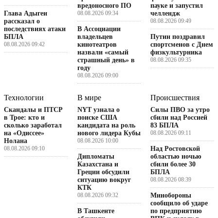
вредоносного ПО
пауке и запустил
Глава Адыгеи
08.08.2026 09:34
челлендж
рассказал о
08.08.2026 09:49
последствиях атаки
В Ассоциации
БПЛА
владельцев
Путин поздравил
08.08.2026 09:42
кинотеатров
спортсменов с Днем
назвали «самый
физкультурника
страшный день» в
08.08.2026 09:35
году
08.08.2026 09:00
Технологии
В мире
Происшествия
Скандалы и ПТСР
NYT узнала о
Силы ПВО за утро
в Трое: кто и
поиске США
сбили над Россией
сколько заработал
кандидата на роль
83 БПЛА
на «Одиссее»
нового лидера Кубы
08.08.2026 09:11
Нолана
08.08.2026 10:00
08.08.2026 09:10
Над Ростовской
Дипломаты
областью ночью
Казахстана и
сбили более 30
Греции обсудили
БПЛА
ситуацию вокруг
08.08.2026 08:39
КТК
08.08.2026 09:32
Минобороны
сообщило об ударе
В Ташкенте
по предприятию