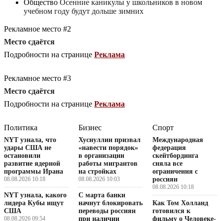
Общество
Осенние каникулы у школьников в новом
учебном году будут дольше зимних
Рекламное место #2
Место сдаётся
Подробности на странице
Реклама
Рекламное место #3
Место сдаётся
Подробности на странице
Реклама
Политика
Бизнес
Спорт
NYT узнала, что
Хуснуллин призвал
Международная
удары США не
«навести порядок»
федерация
остановили
в организации
скейтбординга
развитие ядерной
работы мигрантов
сняла все
программы Ирана
на стройках
ограничения с
08.08.2026 10:18
08.08.2026 10:03
россиян
08.08.2026 10:18
NYT узнала, какого
С марта банки
лидера Кубы ищут
начнут блокировать
Как Том Холланд
США
переводы россиян
готовился к
08.08.2026 09:54
при наличии
фильму о Человеке-