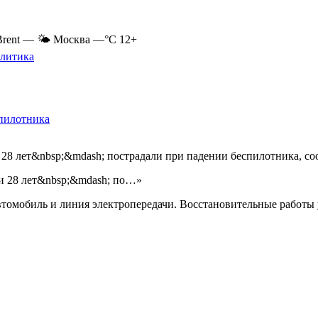
Brent
—
🌤 Москва
—°C
12+
литика
спилотника
 28 лет&nbsp;&mdash; пострадали при падении беспилотника, 
и 28 лет&nbsp;&mdash; по…»
автомобиль и линия электропередачи. Восстановительные работы