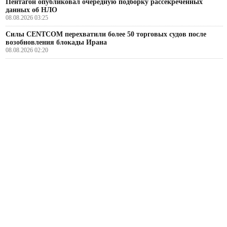
Пентагон опубликовал очередную подборку рассекреченных
данных об НЛО
08.08.2026 03:25
Силы CENTCOM перехватили более 50 торговых судов после
возобновления блокады Ирана
08.08.2026 02:20