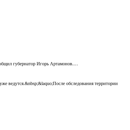
сообщил губернатор Игорь Артамонов.…
 уже ведутся.&nbsp;&laquo;После обследования территории