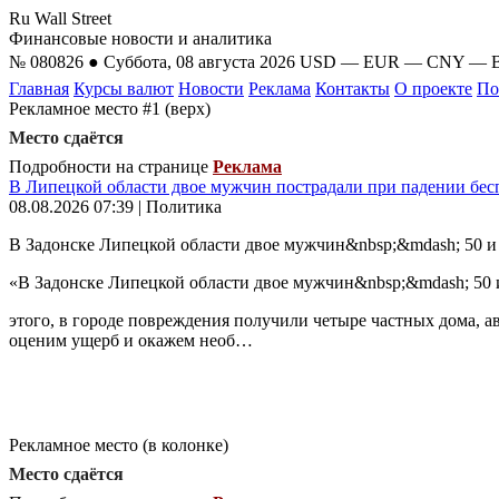
Ru Wall Street
Финансовые новости и аналитика
№ 080826 ● Суббота, 08 августа 2026
USD
—
EUR
—
CNY
—
Главная
Курсы валют
Новости
Реклама
Контакты
О проекте
По
Рекламное место #1 (верх)
Место сдаётся
Подробности на странице
Реклама
В Липецкой области двое мужчин пострадали при падении бе
08.08.2026 07:39 | Политика
В Задонске Липецкой области двое мужчин&nbsp;&mdash; 50 и
«В Задонске Липецкой области двое мужчин&nbsp;&mdash; 50 
этого, в городе повреждения получили четыре частных дома, 
оценим ущерб и окажем необ…
Рекламное место (в колонке)
Место сдаётся