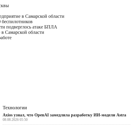
сквы
дприятие в Самарской области
0 беспилотников
ти подверглось атаке БПЛА
 в Самарской области
работе
Технологии
Axios узнал, что OpenAI замедлила разработку ИИ-модели Astra
08.08.2026 05:50