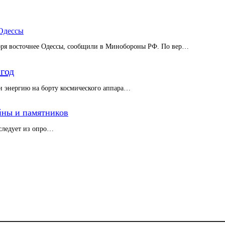
 Одессы
моря восточнее Одессы, сообщили в Минобороны РФ. По вер…
год
 энергию на борту космического аппара…
ойны и памятников
следует из опро…