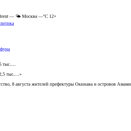
Brent
—
🌤 Москва
—°C
12+
литика
йфуна
,5 тыс.…
12,5 тыс.…»
тство, 8 августа жителей префектуры Окинава и островов Амами