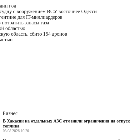
дин год
 судну с вооружением ВСУ восточнее Одессы
гентине для IT-миллиардеров
 потратить запасы газа
ой областью
скую область, сбито 154 дронов
ластью
Бизнес
В Хакасии на отдельных АЗС отменили ограничения на отпуск
топлива
08.08.2026 10:20