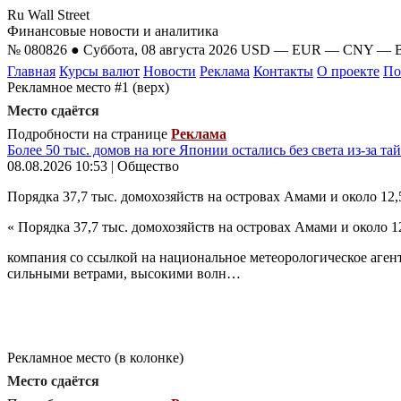
Ru Wall Street
Финансовые новости и аналитика
№ 080826 ● Суббота, 08 августа 2026
USD
—
EUR
—
CNY
—
Главная
Курсы валют
Новости
Реклама
Контакты
О проекте
По
Рекламное место #1 (верх)
Место сдаётся
Подробности на странице
Реклама
Более 50 тыс. домов на юге Японии остались без света из-за та
08.08.2026 10:53 | Общество
Порядка 37,7 тыс. домохозяйств на островах Амами и около 12
« Порядка 37,7 тыс. домохозяйств на островах Амами и около 
компания со ссылкой на национальное метеорологическое аген
сильными ветрами, высокими волн…
Рекламное место (в колонке)
Место сдаётся