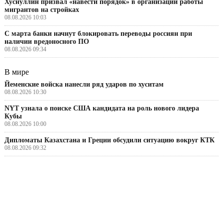
Хуснуллин призвал «навести порядок» в организации работы
мигрантов на стройках
08.08.2026 10:03
С марта банки начнут блокировать переводы россиян при
наличии вредоносного ПО
08.08.2026 09:34
В мире
Йеменские войска нанесли ряд ударов по хуситам
08.08.2026 10:30
NYT узнала о поиске США кандидата на роль нового лидера
Кубы
08.08.2026 10:00
Дипломаты Казахстана и Греции обсудили ситуацию вокруг КТК
08.08.2026 09:32