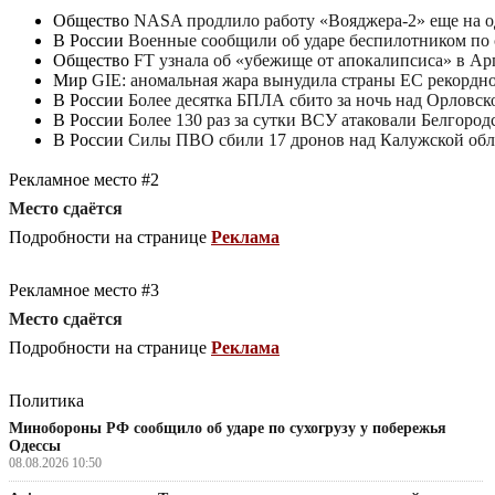
Общество
NASA продлило работу «Вояджера-2» еще на о
В России
Военные сообщили об ударе беспилотником по
Общество
FT узнала об «убежище от апокалипсиса» в Ар
Мир
GIE: аномальная жара вынудила страны ЕС рекордно
В России
Более десятка БПЛА сбито за ночь над Орловск
В России
Более 130 раз за сутки ВСУ атаковали Белгород
В России
Силы ПВО сбили 17 дронов над Калужской об
Рекламное место #2
Место сдаётся
Подробности на странице
Реклама
Рекламное место #3
Место сдаётся
Подробности на странице
Реклама
Политика
Минобороны РФ сообщило об ударе по сухогрузу у побережья
Одессы
08.08.2026 10:50